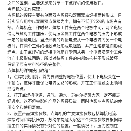
之间的区别，主要还是来分享一下点焊机的使用教程。
点焊机的工作原理：
点焊机的焊接主要有单面双点焊接和双面双点焊接两种形式，目
前实际应用中以双面双点焊接为主，拥有不低于95%的市场占有
额。点焊机在工作时候，焊接工件夹在两个电极中间，两个电极
借助气缸对工件加压，使两层金属工件在两个电极的压力下形成
一定的接触电阻。当点焊机的焊接电流从一个电极流向另一个电
极时，在两个工件的接触点处形成电阻热，并产生熔核进而形成
焊点。由于点焊机的焊接电流是在瞬间从另一个电极沿两个工件
流向电极形成回路，所以对待焊工件的内部结构并不形成破坏，
保证了原有材料特征的完整性。
点焊机的详细使用教程：
1，点焊机使用前，首先要调整好电极位置，使上下电极头在一
个轴心，这样才能保证电流回路的形成，并在工件接触面上顺利
形成焊点。
2、打开点焊机电源，通气，通水，苏纳尔提醒大家一定不能忘
记通水，这不但会影响产品的焊接质量，同时也影响点焊机的使
用安全和使用寿命。
3、设置产品焊接参数。点焊机的主要焊接参数包括焊接电流、
焊接时间和焊接压力，苏纳尔提醒大家这三个焊接参数要根据焊
接工件的实际情况有针对性的设置。一般情况下，压力控制在