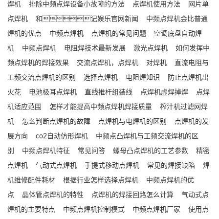
焊机
排除中频点焊设备小故障的方法
点焊机使用方法
网片单
点焊机
和记娱乐官网新闻
中频点焊机会比普通
焊机的优点
中频点焊机
点焊机的常见问题
空调底盘自动焊
机
中频点焊机
电阻焊技术最新发展
激光点焊机
如何发挥中
频点焊机的焊接效果
交流点焊机，点焊机
对焊机
直流电阻与
工频交流点焊机的区别
选择点焊机
电阻焊知识
防止点焊机出
火花
电池极耳点焊机
直线推杆组装线
点焊机虚焊掉焊
点焊
机适应范围
怎样才能提高中频点焊机焊接质量
榨汁机过滤网焊
机
怎么判断点焊机的故障
点焊机与电焊机的区别
点焊机的发
展方向
co2自动仿形焊机
中频点凸焊机与工频交流焊机的区
别
中频点焊机特征
常见问答
螺母凸点焊机的工艺参数
精密
点焊机
气动式点焊机
手提式移动点焊机
常见的焊接缺陷
焊
机维修配件耗材
根据行业怎样选择点焊机
中频点焊机的优
点
晶体管点焊机的特性
点焊机的焊接回路怎么计算
气动式点
焊机的主要特点
中频点焊机控制模式
中频点焊机厂家
使用点