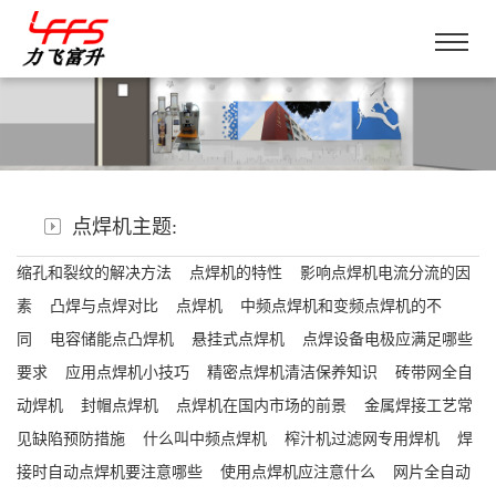
点焊机主题:
缩孔和裂纹的解决方法
点焊机的特性
影响点焊机电流分流的因
素
凸焊与点焊对比
点焊机
中频点焊机和变频点焊机的不
同
电容储能点凸焊机
悬挂式点焊机
点焊设备电极应满足哪些
要求
应用点焊机小技巧
精密点焊机清洁保养知识
砖带网全自
动焊机
封帽点焊机
点焊机在国内市场的前景
金属焊接工艺常
见缺陷预防措施
什么叫中频点焊机
榨汁机过滤网专用焊机
焊
接时自动点焊机要注意哪些
使用点焊机应注意什么
网片全自动