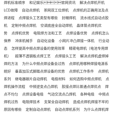
焊机标准顺序
和记娱乐官网资讯
解决点焊机开机
LCD故障
自动点焊机
茶网双工位焊机
点焊机的正确用法及点
焊进程
点焊接头工艺类型有哪些
封帽焊机
流水线式自动点胶
机
定制中频点焊机
空调底座全自动焊机
晶体管点焊机优
势
点焊机优势
电阻焊方法和工艺
点焊设备优势
点焊机怎么
保养
冲床机械手
自动化设备
小网片冲凸焊接一体机
行业动
态
怎样提高中频点焊设备的使用效率
精密电焊机（电池专用焊
机）
超薄不透钢板点焊工艺
点焊接头工艺
解决点焊机虚焊掉
焊的方法
为什么中频点焊设备会过热
点焊机用哪种焊接电源系
统好
垂直加压式脚踏点焊设备的优势
点焊机工作条件
点焊机
系列
继电器碳片自动焊机
电极材料
如何选购中频点焊机
点
焊机操作流程
中频逆变点凸焊机
胶接点焊比普通点焊优点
焊
点不均匀
点焊设备电极
气动交流点凸焊机
各种电极
中频点
焊机过热
电阻焊技术
支架全自动焊机
造成点焊机焊接不牢的
原因有哪些
定制自动点焊机
自动点焊机系列
为什么点焊机焊