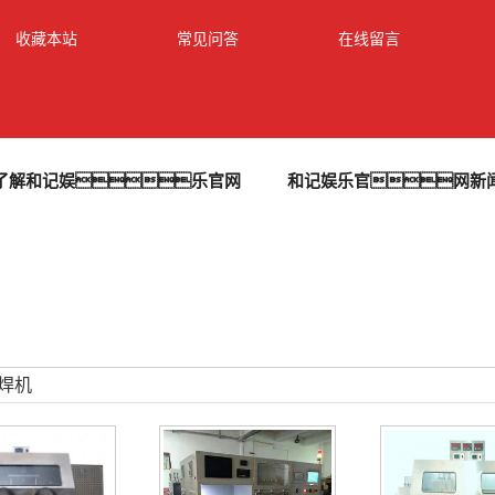
收藏本站
常见问答
在线留言
了解和记娱乐官网
和记娱乐官网新
焊机