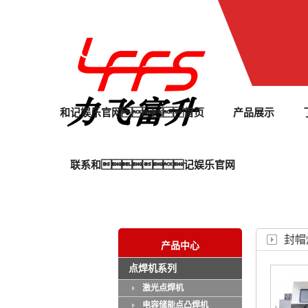
和记娱乐官网首页
产品展示
联系和记娱乐官网
封帽
产品中心
点焊机系列
激光点焊机
电容储能点凸焊机