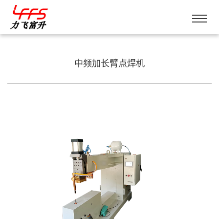
中频加长臂点焊机