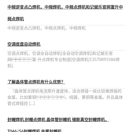
中频逆变点凸焊机，中频焊机，中频点焊机和记娱乐官网富升中
频点焊机
中频逆变点凸焊机，中频点焊机，中频焊机
空调底盘自动焊机
空调点焊机，空调全自动焊机{全自动空调焊机}和记娱乐官
网富-升点焊机专业制造{空调焊机}13570895586焊
机}.
了解晶体管点焊机有什么优势？
?晶体管点焊机电流爬升速度快，适合焊接一些比较难焊接的
金属，比如紫铜，纯镍，黄铜等金属。并且晶体
管式焊接控 […]
封帽焊机,封帽点焊机 晶体管封帽机 储能真空封帽焊机，
T046/56封帽焊机 金属封帽机